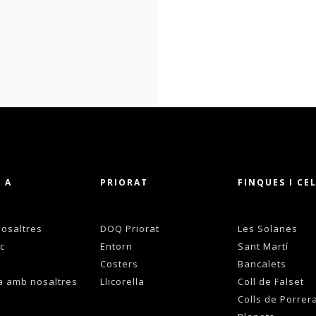
 A
PRIORAT
FINQUES I CE
osaltres
DOQ Priorat
Les Solanes
c
Entorn
Sant Martí
Costers
Bancalets
a amb nosaltres
Llicorella
Coll de Falset
Colls de Porrer