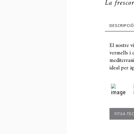
La fresco
DESCRIPCIÓ
El nostre vi
vermells i 
mediterrani
ideal per à
FITXA TÈ