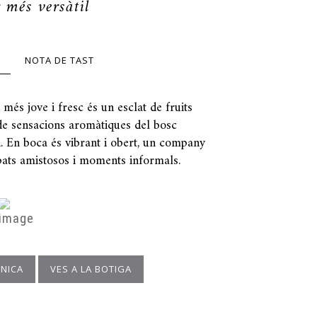
r més versàtil
NOTA DE TAST
 més jove i fresc és un esclat de fruits
de sensacions aromàtiques del bosc
. En boca és vibrant i obert, un company
pats amistosos i moments informals.
CNICA
VES A LA BOTIGA