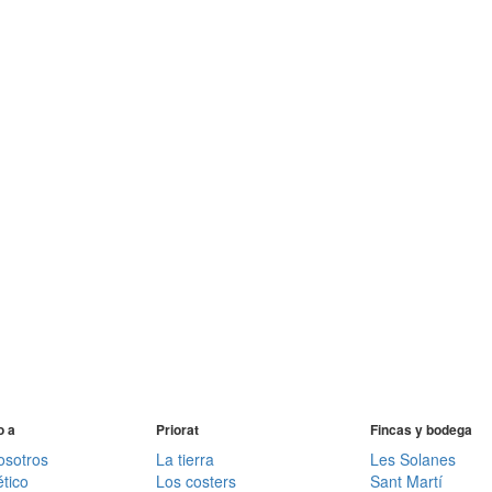
l
a
o a
Priorat
Fincas y bodega
osotros
La tierra
Les Solanes
tico
Los costers
Sant Martí